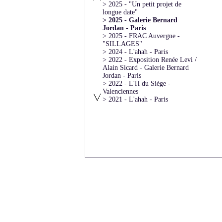
> 2025 - "Un petit projet de
longue date"
> 2025 - Galerie Bernard
Jordan - Paris
> 2025 - FRAC Auvergne -
"SILLAGES"
> 2024 - L'ahah - Paris
> 2022 - Exposition Renée Levi /
Alain Sicard - Galerie Bernard
Jordan - Paris
> 2022 - L'H du Siège -
Valenciennes
> 2021 - L'ahah - Paris
> 2021 - l'ar[T]senal - Dreux
> 2020 - Atelier Vincentt - Paris
> 2020 - "Moments
artistiques"avec Laurie Karp
> 2019 - Galerie Bernard Jordan -
Paris
> 2016 - Archives Nationales
> 2016 - L'Art dans les Chapelles
> 2016 - Galerie Béa-ba -
Marseille
> 2016 - Galerie DIX291 - Paris
> 2016 - Galerie Bernard Jordan -
Paris
> 2015 - "Une partie de
campagne" - Saint-Briac