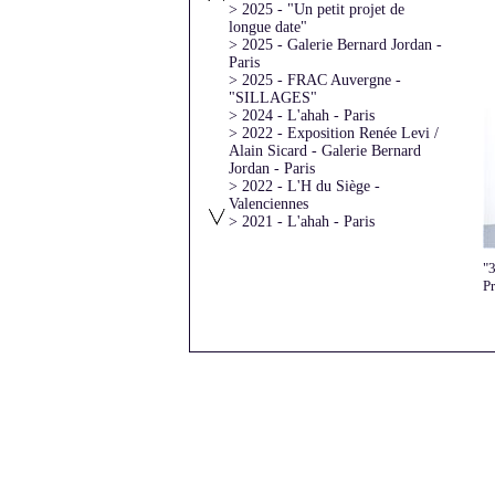
> 2025 - "Un petit projet de
longue date"
> 2025 - Galerie Bernard Jordan -
Paris
> 2025 - FRAC Auvergne -
"SILLAGES"
> 2024 - L'ahah - Paris
> 2022 - Exposition Renée Levi /
Alain Sicard - Galerie Bernard
Jordan - Paris
> 2022 - L'H du Siège -
Valenciennes
> 2021 - L'ahah - Paris
> 2021 - l'ar[T]senal - Dreux
> 2020 - Atelier Vincentt - Paris
"3
> 2020 - "Moments
P
artistiques"avec Laurie Karp
> 2019 - Galerie Bernard
Jordan - Paris
> 2016 - Archives Nationales
> 2016 - L'Art dans les Chapelles
> 2016 - Galerie Béa-ba -
Marseille
> 2016 - Galerie DIX291 - Paris
> 2016 - Galerie Bernard Jordan -
Paris
> 2015 - "Une partie de
campagne" - Saint-Briac