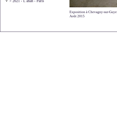
> 2021 - L'ahah - Paris
> 2021 - l'ar[T]senal - Dreux
> 2020 - Atelier Vincentt - Paris
Exposition à Chevagny-sur-Guye 
> 2020 - "Moments
Août 2015
artistiques"avec Laurie Karp
> 2019 - Galerie Bernard Jordan -
Paris
> 2016 - Archives Nationales
> 2016 - L'Art dans les Chapelles
> 2016 - Galerie Béa-ba -
Marseille
> 2016 - Galerie DIX291 - Paris
> 2016 - Galerie Bernard Jordan -
Paris
> 2015 - "Une partie de
campagne" - Saint-Briac
> 2015 - Galerie Bernard Jordan -
Paris - Premier accrochage
> 2015 - Galerie Bernard Jordan -
Paris - Deuxième accrochage
> 2015 - Chevagny-sur-Guye
> 2014 - Galerie DIX/291 - Paris
> 2013 - FRAC Auvergne -
Clermont-Ferrand
> 2013 - Galerie Bernard Jordan -
Zurich
> 2013 - Galerie Bernard Jordan -
Paris