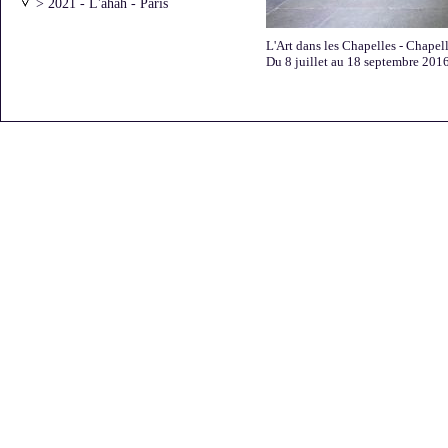
> 2021 - L'ahah - Paris
> 2021 - l'ar[T]senal - Dreux
> 2020 - Atelier Vincentt - Paris
L'Art dans les Chapelles - Chapel
> 2020 - "Moments
Du 8 juillet au 18 septembre 201
artistiques"avec Laurie Karp
> 2019 - Galerie Bernard Jordan -
Paris
> 2016 - Archives Nationales
> 2016 - L'Art dans les
Chapelles
> 2016 - Galerie Béa-ba -
Marseille
> 2016 - Galerie DIX291 - Paris
> 2016 - Galerie Bernard Jordan -
Paris
> 2015 - "Une partie de
campagne" - Saint-Briac
> 2015 - Galerie Bernard Jordan -
Paris - Premier accrochage
> 2015 - Galerie Bernard Jordan -
Paris - Deuxième accrochage
> 2015 - Chevagny-sur-Guye
> 2014 - Galerie DIX/291 - Paris
> 2013 - FRAC Auvergne -
Clermont-Ferrand
> 2013 - Galerie Bernard Jordan -
Zurich
> 2013 - Galerie Bernard Jordan -