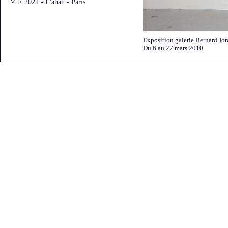
> 2021 - L'ahah - Paris
> 2021 - l'ar[T]senal - Dreux
> 2020 - Atelier Vincentt - Paris
> 2020 - "Moments
artistiques"avec Laurie Karp
Exposition galerie Bernard Jor
> 2019 - Galerie Bernard Jordan -
Du 6 au 27 mars 2010
Paris
> 2016 - Archives Nationales
> 2016 - L'Art dans les Chapelles
> 2016 - Galerie Béa-ba -
Marseille
> 2016 - Galerie DIX291 - Paris
> 2016 - Galerie Bernard Jordan -
Paris
> 2015 - "Une partie de
campagne" - Saint-Briac
> 2015 - Galerie Bernard Jordan -
Paris - Premier accrochage
> 2015 - Galerie Bernard Jordan -
Paris - Deuxième accrochage
> 2015 - Chevagny-sur-Guye
> 2014 - Galerie DIX/291 - Paris
> 2013 - FRAC Auvergne -
Clermont-Ferrand
> 2013 - Galerie Bernard Jordan -
Zurich
> 2013 - Galerie Bernard Jordan -
Paris