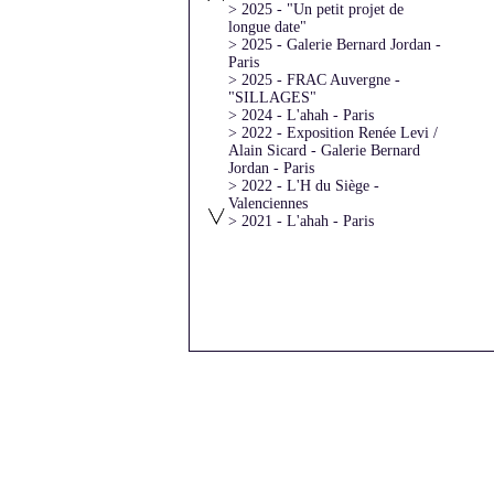
> 2025 - "Un petit projet de
longue date"
> 2025 - Galerie Bernard Jordan -
Paris
> 2025 - FRAC Auvergne -
"SILLAGES"
> 2024 - L'ahah - Paris
> 2022 - Exposition Renée Levi /
Alain Sicard - Galerie Bernard
Jordan - Paris
> 2022 - L'H du Siège -
Valenciennes
> 2021 - L'ahah - Paris
> 2021 - l'ar[T]senal - Dreux
> 2020 - Atelier Vincentt - Paris
> 2020 - "Moments
artistiques"avec Laurie Karp
> 2019 - Galerie Bernard Jordan -
Paris
> 2016 - Archives Nationales
> 2016 - L'Art dans les Chapelles
> 2016 - Galerie Béa-ba -
Marseille
> 2016 - Galerie DIX291 - Paris
> 2016 - Galerie Bernard Jordan -
Paris
> 2015 - "Une partie de
campagne" - Saint-Briac