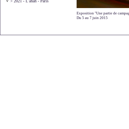
> 2021 - L'ahah - Paris
> 2021 - l'ar[T]senal - Dreux
> 2020 - Atelier Vincentt - Paris
Exposition "Une partie de campag
> 2020 - "Moments
Du 5 au 7 juin 2015
artistiques"avec Laurie Karp
> 2019 - Galerie Bernard Jordan -
Paris
> 2016 - Archives Nationales
> 2016 - L'Art dans les Chapelles
> 2016 - Galerie Béa-ba -
Marseille
> 2016 - Galerie DIX291 - Paris
> 2016 - Galerie Bernard Jordan -
Paris
> 2015 - "Une partie de
campagne" - Saint-Briac
> 2015 - Galerie Bernard Jordan -
Paris - Premier accrochage
> 2015 - Galerie Bernard Jordan -
Paris - Deuxième accrochage
> 2015 - Chevagny-sur-Guye
> 2014 - Galerie DIX/291 - Paris
> 2013 - FRAC Auvergne -
Clermont-Ferrand
> 2013 - Galerie Bernard Jordan -
Zurich
> 2013 - Galerie Bernard Jordan -
Paris