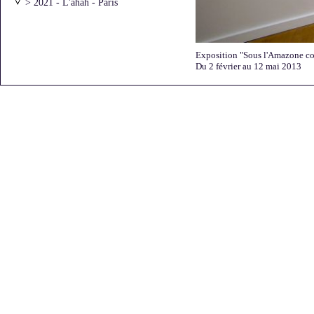
> 2021 - L'ahah - Paris
> 2021 - l'ar[T]senal - Dreux
> 2020 - Atelier Vincentt - Paris
> 2020 - "Moments
artistiques"avec Laurie Karp
Exposition "Sous l'Amazone c
> 2019 - Galerie Bernard Jordan -
Du 2 février au 12 mai 2013
Paris
> 2016 - Archives Nationales
> 2016 - L'Art dans les Chapelles
> 2016 - Galerie Béa-ba -
Marseille
> 2016 - Galerie DIX291 - Paris
> 2016 - Galerie Bernard Jordan -
Paris
> 2015 - "Une partie de
campagne" - Saint-Briac
> 2015 - Galerie Bernard Jordan -
Paris - Premier accrochage
> 2015 - Galerie Bernard Jordan -
Paris - Deuxième accrochage
> 2015 - Chevagny-sur-Guye
> 2014 - Galerie DIX/291 - Paris
> 2013 - FRAC Auvergne -
Clermont-Ferrand
> 2013 - Galerie Bernard Jordan -
Zurich
> 2013 - Galerie Bernard Jordan -
Paris